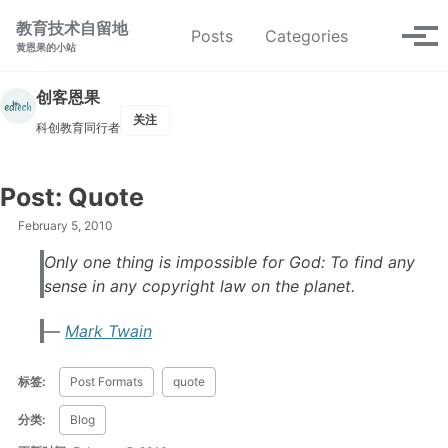
转到主导航栏
转到内容
转到底部
教育技术自留地
切换搜索
Posts
Categories
切换
黄恩果的小站
创客恩果
关注
科创教育同行者
Post: Quote
February 5, 2010
Only one thing is impossible for God: To find any
sense in any copyright law on the planet.
Mark Twain
标签:
Post Formats
quote
分类:
Blog