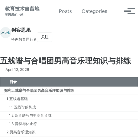
转到主导航栏
转到内容
转到底部
教育技术自留地
切换搜索
Posts
Categories
切换
黄恩果的小站
创客恩果
关注
科创教育同行者
五线谱与合唱团男高音乐理知识与排练
April 12, 2026
目录
探究五线谱与合唱团男高音乐理知识与排练
1 五线谱基础
1.1 五线谱的构成
1.2 高音谱号与男高音音域
1.3 音符与休止符
2 男高音乐理知识