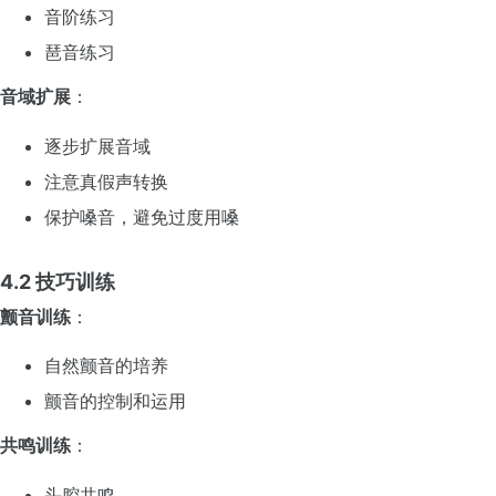
音阶练习
琶音练习
音域扩展
：
逐步扩展音域
注意真假声转换
保护嗓音，避免过度用嗓
4.2 技巧训练
颤音训练
：
自然颤音的培养
颤音的控制和运用
共鸣训练
：
头腔共鸣