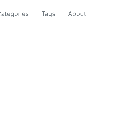
ategories
Tags
About
切换搜索