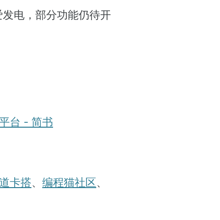
爱发电，部分功能仍待开
线平台 - 简书
道卡搭
、
编程猫社区
、